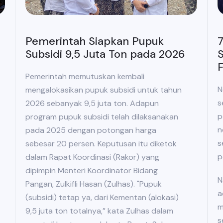
Pemerintah Siapkan Pupuk
7
Subsidi 9,5 Juta Ton pada 2026
S
Pemerintah memutuskan kembali
N
mengalokasikan pupuk subsidi untuk tahun
s
2026 sebanyak 9,5 juta ton. Adapun
p
program pupuk subsidi telah dilaksanakan
n
pada 2025 dengan potongan harga
s
sebesar 20 persen. Keputusan itu diketok
p
dalam Rapat Koordinasi (Rakor) yang
dipimpin Menteri Koordinator Bidang
N
Pangan, Zulkifli Hasan (Zulhas). "Pupuk
a
(subsidi) tetap ya, dari Kementan (alokasi)
m
9,5 juta ton totalnya,” kata Zulhas dalam
s