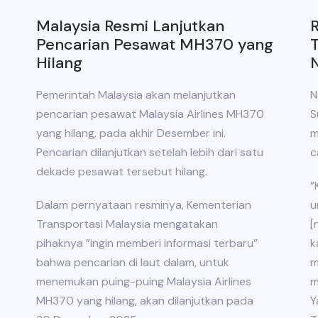
Malaysia Resmi Lanjutkan
R
Pencarian Pesawat MH370 yang
Hilang
Pemerintah Malaysia akan melanjutkan
N
pencarian pesawat Malaysia Airlines MH370
S
yang hilang, pada akhir Desember ini.
m
Pencarian dilanjutkan setelah lebih dari satu
c
dekade pesawat tersebut hilang.
”
Dalam pernyataan resminya, Kementerian
u
Transportasi Malaysia mengatakan
[
pihaknya ”ingin memberi informasi terbaru”
k
bahwa pencarian di laut dalam, untuk
m
menemukan puing-puing Malaysia Airlines
m
MH370 yang hilang, akan dilanjutkan pada
Y