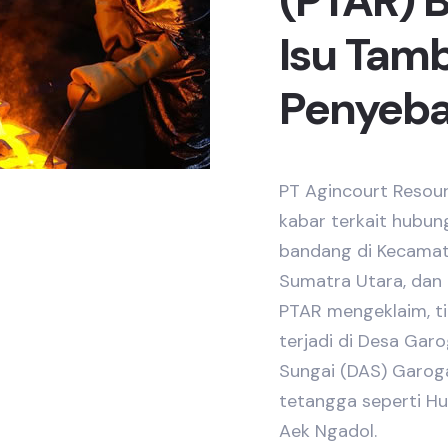
(PTAR) B
Isu Tam
Penyebab
PT Agincourt Resour
kabar terkait hubun
bandang di Kecamata
Sumatra Utara, da
PTAR mengeklaim, ti
terjadi di Desa Garo
Sungai (DAS) Garog
tetangga seperti Hut
Aek Ngadol.