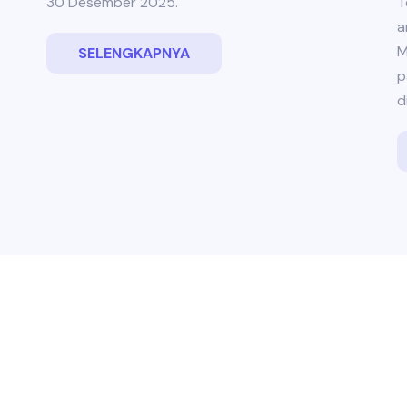
30 Desember 2025.
T
a
M
SELENGKAPNYA
p
d