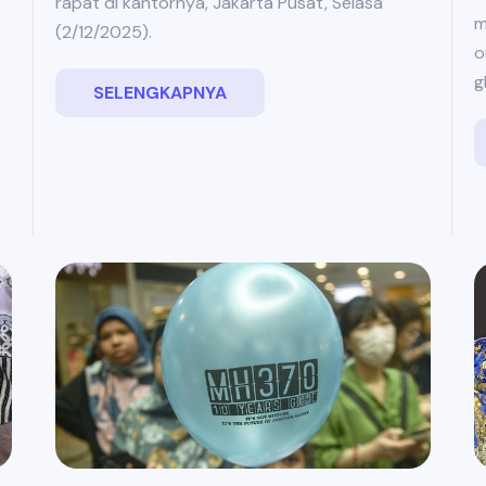
rapat di kantornya, Jakarta Pusat, Selasa
m
(2/12/2025).
o
g
SELENGKAPNYA